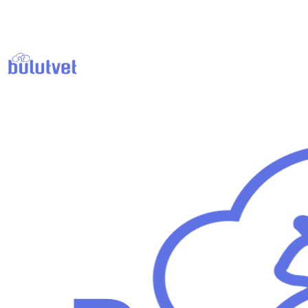
Veteriner Fiyat Analiz Aracı
Veteriner Fiyatları 2026 (Şehr
Muayene, kedi aşı, köpek aşı ve kısırlaştırma fiyatlarını şehir bazında k
1
Şehir ve Hizmet Seçimi
Şehir
Birden fazla şehir karşılaştır (bonus)
Ctrl/Cmd ile birden fazla şehir seçip ka
Hizmet Türü
Muayene
Kedi Aşı
Köpek Aşı
Kısırlaştırma
Fiyat Sonuçları
Minimum fiyat
-