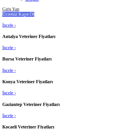
İncele ›
Giriş Yap
İzmir Veteriner Fiyatları
Ücretsiz Kayıt Ol
İncele ›
Antalya Veteriner Fiyatları
İncele ›
Bursa Veteriner Fiyatları
İncele ›
Konya Veteriner Fiyatları
İncele ›
Gaziantep Veteriner Fiyatları
İncele ›
Kocaeli Veteriner Fiyatları