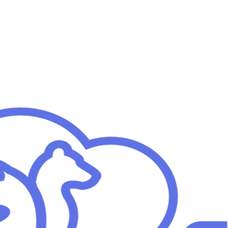
e Göre Güncel Rehber)
arşılaştırın; rekabet seviyesini anında analiz edin.
rşılaştırabilirsiniz.