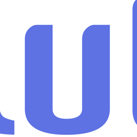
e hasta profilinin talepleri ile doğrudan ilişkilidir. Bu nedenle
Örneğin büyük şehirlerde köpek muayene ücreti daha yüksek görünebilir;
 hizmet kalitesine göre farklılık gösterebilir.
dece "fiyat kaç TL?" sorusuna değil, aynı zamanda "bu fiyat rekabete
ilerinin daha sağlıklı karar alabilmesini destekler.