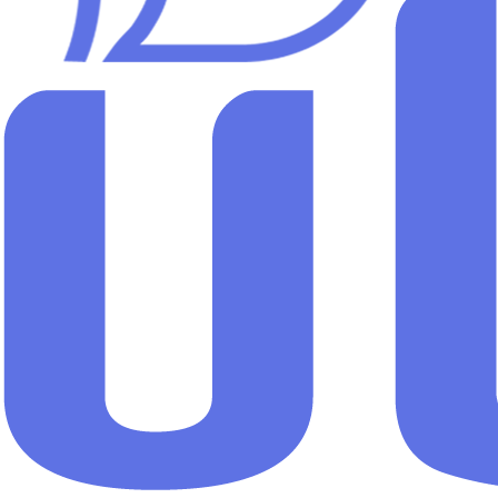
 takip edin. Doğru fiyatlandırma kararlarını veriyle alın.
 Değişir?
genel gider seviyesi, klinik yoğunluğu, personel maliyeti, kira bedelleri v
 bazlı bir yaklaşım benimsemek daha gerçekçi bir değerlendirme sağlar. 
kilde kedi aşı fiyatı, kampanya dönemleri, tedarik maliyetleri ve kliniğin
trelenir ve ilgili şehri Türkiye ortalaması ile karşılaştırır. Böylece sa
yaklaşım, hem evcil hayvan sahiplerinin hem de veteriner klinik yönetic