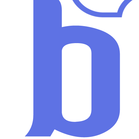
Maksimum fiyat
-
Ortalama fiyat
-
Türkiye ortalaması
-
Görsel Fiyat Dağılımı
Şehir Karşılaştırma Tablosu
Kliniğinizin fiyatlarını rekabete göre analiz etmek ister misiniz?
BulutVet ile fiyat, gelir, randevu ve operasyon verilerinizi tek panelde
BulutVet'i Ücretsiz Dene
WhatsApp ile İletişime Geç
Veteriner Fiyatları Şehirden Şehire Neden
Veteriner fiyatları, yalnızca uygulanan işlemin kendisiyle değil; şehrin 
veteriner fiyatları için tek bir ulusal etiket kullanmak yerine, şehir
bunun temel nedeni daha yüksek kira ve personel giderleridir. Benzer şe
Bu rehberde sunulan veriler, kullanıcının seçimine göre anlık olarak fil
göre yüksek mi, düşük mü, ortalama mı?" sorusuna da cevap verilir. Bu 