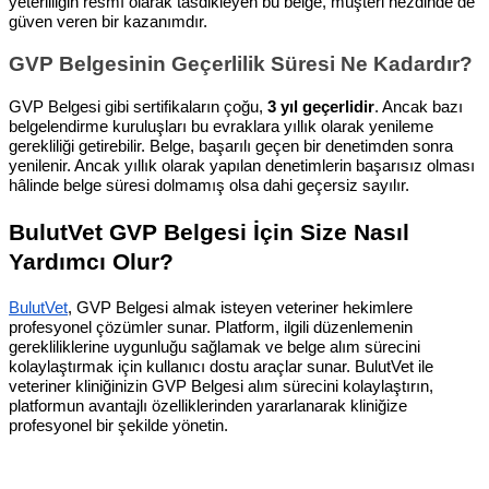
yeterliliğin resmî olarak tasdikleyen bu belge, müşteri nezdinde de
güven veren bir kazanımdır.
GVP Belgesinin Geçerlilik Süresi Ne Kadardır?
GVP Belgesi gibi sertifikaların çoğu,
3 yıl geçerlidir
. Ancak bazı
belgelendirme kuruluşları bu evraklara yıllık olarak yenileme
gerekliliği getirebilir. Belge, başarılı geçen bir denetimden sonra
yenilenir. Ancak yıllık olarak yapılan denetimlerin başarısız olması
hâlinde belge süresi dolmamış olsa dahi geçersiz sayılır.
BulutVet GVP Belgesi İçin Size Nasıl
Yardımcı Olur?
BulutVet
, GVP Belgesi almak isteyen veteriner hekimlere
profesyonel çözümler sunar. Platform, ilgili düzenlemenin
gerekliliklerine uygunluğu sağlamak ve belge alım sürecini
kolaylaştırmak için kullanıcı dostu araçlar sunar. BulutVet ile
veteriner kliniğinizin GVP Belgesi alım sürecini kolaylaştırın,
platformun avantajlı özelliklerinden yararlanarak kliniğize
profesyonel bir şekilde yönetin.