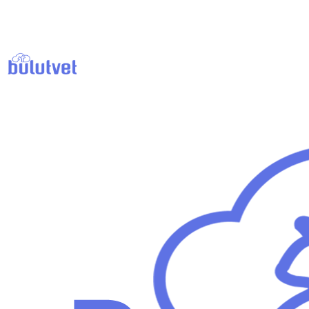
GVP En İyi Veteriner Uygulamaları Nedir ve Neden
Önemlidir
Tarih :
27.02.2024
| Kategori:
Veterinerlik