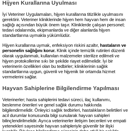
Hijyen Kurallarına Uyulması
İyi Veteriner Uygulamaları, hijyen kurallarına titizlikle uyulmasını
gerektirir. Veteriner kliniklerinde hijyen hem hayvan hem de insan
sağlığı açısından büyük önem taşır. Kliniklerde çalışan personel;
tedavi odalarında, ekipmanlarda ve diğer alanlarda hijyen
standartlarına uymakla yükümlüdür.
Hijyen kurallarına uymak, enfeksiyon riskini azaltır,
hastaların ve
personelin sağlığını korur.
Klinik içinde temizlik rutinleri düzenli
olarak uygulanmalı, kullanılan malzemeler sterilize edilmeli ve
hijyen protokollerine sıkı bir şekilde riayet edilmelidir. İyi bir
veterinerin özellikleri olan bu tedbirler; kliniklerinin sağlık
standartlarına uygun, güvenli ve hijyenik bir ortamda hizmet
vermelerini sağlar.
Hayvan Sahiplerine Bilgilendirme Yapılması
Veterinerler; hasta sahiplerini tedavi süreci, ilaç kullanımı,
beslenme önerileri ve genel sağlık durumu hakkında
bilgilendirmelidir. Önleyici sağlık tedbirleri, hastalıkların belirtileri ve
acil durumlar konusunda bilgi sunularak hayvan sahipleri
bilinçlendirilmelidir. Ayrıca veterinerler iletişim becerileri ve empati
yetenekleri sayesinde hayvan sahipleriyle güvenilir bir ilişki