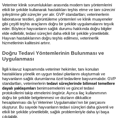
Veteriner klinik sorumlulukları arasında modern tanı yöntemlerini
etkili bir şekilde kullanarak hastalıkları teşhis etme ve
tanı sürecini
iyileştirme gibi süreçler yer alır.
GVP standartları; veterinerlerin
laboratuvar testleri, görüntüleme yöntemleri ve klinik muayeneler
gibi çeşitli teşhis araçlarını doğru bir şekilde uygulamalarını teşvik
eder. Böylece hayvanların sağlık durumu hakkında doğru bilgiler
elde edilebilir, tedavi süreçleri daha etkili bir şekilde yönetilebilir.
Hayvan hastalıklarının doğru teşhis edilmesi, veterinerlik
hizmetlerinin kalitesini artırır.
Doğru Tedavi Yöntemlerinin Bulunması ve
Uygulanması
İlgili kılavuz kapsamında veteriner hekimler, tanı konulan
hastalıklara yönelik en uygun tedavi planlarını oluşturmalı ve
hayvanların sağlık durumlarına özel tedavilere başvurmalıdır. GVP
standartları, veterinerlerin
tedavi süreçlerinde bilimsel temellere
dayalı yaklaşımları
benimsemelerini ve güncel tedavi
protokollerini takip etmelerini öngörür. Ayrıca ilaç kullanımının
doğru bir şekilde belgelenmesi ve dozların dikkatlice
hesaplanması da İyi Veteriner Uygulamaları'nın bir parçasını
oluşturur. Bu sayede hayvanların tedavi süreçleri daha güvenli ve
etkili bir şekilde yönetilebilir, sağlık problemleriyle daha iyi başa
çıkılabilir.