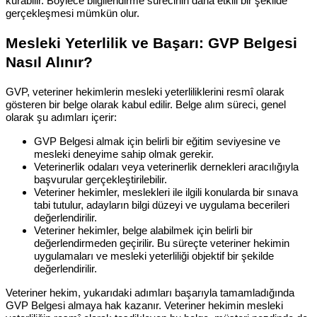
kurabilir. Böylece bilgilendirme sürecinin daha etkili bir şekilde
gerçekleşmesi mümkün olur.
Mesleki Yeterlilik ve Başarı: GVP Belgesi
Nasıl Alınır?
GVP, veteriner hekimlerin mesleki yeterliliklerini resmî olarak
gösteren bir belge olarak kabul edilir. Belge alım süreci, genel
olarak şu adımları içerir:
GVP Belgesi almak için belirli bir eğitim seviyesine ve
mesleki deneyime sahip olmak gerekir.
Veterinerlik odaları veya veterinerlik dernekleri aracılığıyla
başvurular gerçekleştirilebilir.
Veteriner hekimler, meslekleri ile ilgili konularda bir sınava
tabi tutulur, adayların bilgi düzeyi ve uygulama becerileri
değerlendirilir.
Veteriner hekimler, belge alabilmek için belirli bir
değerlendirmeden geçirilir. Bu süreçte veteriner hekimin
uygulamaları ve mesleki yeterliliği objektif bir şekilde
değerlendirilir.
Veteriner hekim, yukarıdaki adımları başarıyla tamamladığında
GVP Belgesi almaya hak kazanır. Veteriner hekimin mesleki