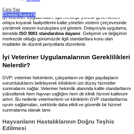
kıstasları kapsar. Bu sayede
sağlık süreçlerinin şeffaf ve
anlaşılır
olmasını sağlar.
Giriş Yap
Ücretsiz Kayıt Ol
İyi Veteriner Uygulamaları, ilgili mesleğe yönelik genel ilkeleri
ortaya koyarak faaliyetlerini kalite yönetim sistemi çerçevesinde
yürütmek isteyen kuruluşlara yol gösterir. Dolayısıyla uygulama,
temelde
ISO 9001 standardına dayanır
. Gelişimin ve değişimin
merkezde olduğu günümüzde ilgili standartlara konu olan
maddeler de düzenli periyotlarla düzenlenir.
İyi Veteriner Uygulamalarının Gereklilikleri
Nelerdir?
GVP; veteriner hekimlerin, çalışanların ve diğer paydaşların
sorumluluklarını belirleyerek kliniklerin üst düzey hizmetler
sunmalarını sağlar. Veteriner hekimlik alanında kalite standartlarını
yükselterek
hem hayvan sağlığını hem de klinik hizmet kalitesini
artırır
. Bu nedenle veterinerlerin ve kliniklerin GVP standartlarına
uyum sağlamaları, sektörde daha etkili ve güvenilir bir hizmet
sunmalarına olanak tanır.
Hayvanların Hastalıklarının Doğru Teşhis
Edilmesi