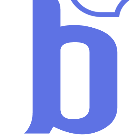
Veteriner kliniklerinin yönetim süreçlerinde yenilikçi teknolojilerle
geliştirilen hasta kayıt ve takip uygulamalarının kullanılması,
hizmet kalitesini ve güvenilirliğini artırma noktasında bir gereklilik
hâline gelmiştir. Veteriner uygulamalarının hayvanların da en az
insanlar kadar sağlıklı ve mutlu bir yaşam sürdürebilmeleri
açısından önemi çok büyüktür. Veteriner klinikleri, yalnızca
hayvan sağlığı için değil, insan sağlığı ve çevrenin korunması için
de faaliyet gösteren merkezlerdir. Dolayısıyla günümüzde
veteriner klinik sorumluluklarını ve kurumsal kriterlerini belirleyen