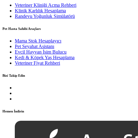
Veteriner Kliniği Açma Rehberi
Klinik Karlılık Hesaplama
Randevu Yoğunluk Simülatörü
Pet Hasta Sahibi Araçları
Mama Stok Hesaplayıcı
Pet Seyahat Asistanı
Evcil Hayvan İsim Bulucu
Kedi & Köpek Yaş Hesaplama
Veteriner Fiyat Rehberi
Bizi Takip Edin
Hemen İndirin