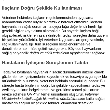
İlaçların Doğru Şekilde Kullanılması
Veteriner hekimler; ilaçların reçetelenmesinden uygulama
aşamalarına kadar büyük bir titizlikle hareket etmelidir. İlaçların
hayvanların sağlık durumlarına uygunluğu değerlendirilmeli, ilgili
gerekli bilgiler kayıt altına alınmalıdır. Bu sayede ilaçlara bağlı
oluşabilecek riskler en aza indirilebilir, tedavi süreçleri daha güvenli
bir şekilde yürütülebilir. İyi Veteriner Uygulamaları çerçevesinde,
ilaç kullanımıyla ilgili tüm süreçlerin belgelendirilmesi ve
denetimlere hazır hâle getirilmesi gerekir. Böylece hayvanların
sağlığına yönelik
doğru ve etkili tedavilerin uygulanması sağlanır.
Hastaların İyileşme Süreçlerinin Takibi
Tedaviye başlanan hayvanların sağlık durumlarını düzenli olarak
gözlemlemek, gelişmelerini kaydetmek ve tedaviye uygun şekilde
müdahalede bulunmak, veteriner hekimin sorumluluğundadır. Bu
süreçte hasta bilgilerinin doğru bir şekilde kaydedilmesi, tedaviye
verilen yanıtların belgelenmesi ve gerekirse tedavi planlarının
revize edilmesi GVP’nin temel unsurlarını oluşturur.
Veteriner
kliniklerinde kaliteli sağlık hizmetinin sürdürülmesine
katkı sağlar,
hastaların sağlıklı bir şekilde taburcu olmalarını destekler.